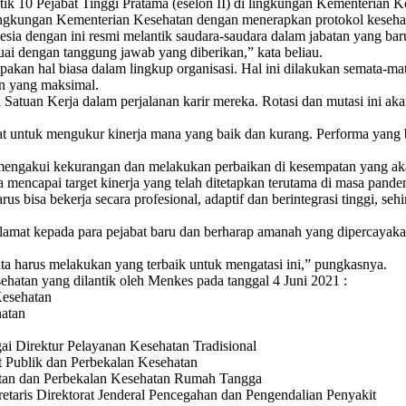
ik 10 Pejabat Tinggi Pratama (eselon II) di lingkungan Kementerian K
i lingkungan Kementerian Kesehatan dengan menerapkan protokol keseh
nesia dengan ini resmi melantik saudara-saudara dalam jabatan yang b
ai dengan tanggung jawab yang diberikan,” kata beliau.
kan hal biasa dalam lingkup organisasi. Hal ini dilakukan semata-m
an yang maksimal.
a Satuan Kerja dalam perjalanan karir mereka. Rotasi dan mutasi ini 
ejabat untuk mengukur kinerja mana yang baik dan kurang. Performa yang
 mengakui kekurangan dan melakukan perbaikan di kesempatan yang aka
a mencapai target kinerja yang telah ditetapkan terutama di masa pan
 bisa bekerja secara profesional, adaptif dan berintegrasi tinggi, se
elamat kepada para pejabat baru dan berharap amanah yang dipercayak
ita harus melakukan yang terbaik untuk mengatasi ini,” pungkasnya.
ehatan yang dilantik oleh Menkes pada tanggal 4 Juni 2021 :
Kesehatan
hatan
gai Direktur Pelayanan Kesehatan Tradisional
t Publik dan Perbekalan Kesehatan
ehatan dan Perbekalan Kesehatan Rumah Tangga
taris Direktorat Jenderal Pencegahan dan Pengendalian Penyakit