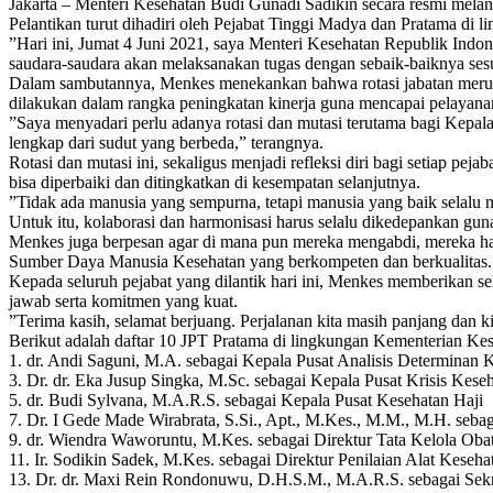
Jakarta – Menteri Kesehatan Budi Gunadi Sadikin secara resmi melant
Pelantikan turut dihadiri oleh Pejabat Tinggi Madya dan Pratama d
”Hari ini, Jumat 4 Juni 2021, saya Menteri Kesehatan Republik Indo
saudara-saudara akan melaksanakan tugas dengan sebaik-baiknya sesu
Dalam sambutannya, Menkes menekankan bahwa rotasi jabatan merupa
dilakukan dalam rangka peningkatan kinerja guna mencapai pelayan
”Saya menyadari perlu adanya rotasi dan mutasi terutama bagi Kepal
lengkap dari sudut yang berbeda,” terangnya.
Rotasi dan mutasi ini, sekaligus menjadi refleksi diri bagi setiap p
bisa diperbaiki dan ditingkatkan di kesempatan selanjutnya.
”Tidak ada manusia yang sempurna, tetapi manusia yang baik selalu
Untuk itu, kolaborasi dan harmonisasi harus selalu dikedepankan gun
Menkes juga berpesan agar di mana pun mereka mengabdi, mereka harus
Sumber Daya Manusia Kesehatan yang berkompeten dan berkualitas.
Kepada seluruh pejabat yang dilantik hari ini, Menkes memberikan s
jawab serta komitmen yang kuat.
”Terima kasih, selamat berjuang. Perjalanan kita masih panjang dan k
Berikut adalah daftar 10 JPT Pratama di lingkungan Kementerian Kes
1. dr. Andi Saguni, M.A. sebagai Kepala Pusat Analisis Determinan 
3. Dr. dr. Eka Jusup Singka, M.Sc. sebagai Kepala Pusat Krisis Kese
5. dr. Budi Sylvana, M.A.R.S. sebagai Kepala Pusat Kesehatan Haji
7. Dr. I Gede Made Wirabrata, S.Si., Apt., M.Kes., M.M., M.H. seba
9. dr. Wiendra Waworuntu, M.Kes. sebagai Direktur Tata Kelola Oba
11. Ir. Sodikin Sadek, M.Kes. sebagai Direktur Penilaian Alat Kes
13. Dr. dr. Maxi Rein Rondonuwu, D.H.S.M., M.A.R.S. sebagai Sekre