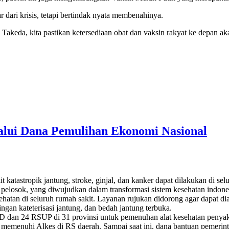
r dari krisis, tetapi bertindak nyata membenahinya.
 Takeda, kita pastikan ketersediaan obat dan vaksin rakyat ke depan aka
alui Dana Pemulihan Ekonomi Nasional
atastropik jantung, stroke, ginjal, dan kanker dapat dilakukan di sel
pelosok, yang diwujudkan dalam transformasi sistem kesehatan indones
hatan di seluruh rumah sakit. Layanan rujukan didorong agar dapat di
gan kateterisasi jantung, dan bedah jantung terbuka.
 dan 24 RSUP di 31 provinsi untuk pemenuhan alat kesehatan penyakit
uk memenuhi Alkes di RS daerah. Sampai saat ini, dana bantuan pemer