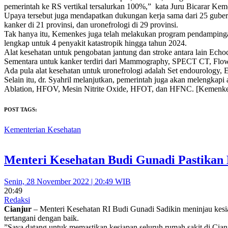
pemerintah ke RS vertikal tersalurkan 100%,” kata Juru Bicarar Ke
Upaya tersebut juga mendapatkan dukungan kerja sama dari 25 gubern
kanker di 21 provinsi, dan uronefrologi di 29 provinsi.
Tak hanya itu, Kemenkes juga telah melakukan program pendampingan 
lengkap untuk 4 penyakit katastropik hingga tahun 2024.
Alat kesehatan untuk pengobatan jantung dan stroke antara lain E
Sementara untuk kanker terdiri dari Mammography, SPECT CT, Fl
Ada pula alat kesehatan untuk uronefrologi adalah Set endourolog
Selain itu, dr. Syahril melanjutkan, pemerintah juga akan melengkapi
Ablation, HFOV, Mesin Nitrite Oxide, HFOT, dan HFNC. [Kemenke
POST TAGS:
Kementerian Kesehatan
Menteri Kesehatan Budi Gunadi Pastikan
Senin, 28 November 2022 | 20:49 WIB
20:49
Redaksi
Cianjur
– Menteri Kesehatan RI Budi Gunadi Sadikin meninjau kesia
tertangani dengan baik.
”Saya datang untuk memastikan kesiapan seluruh rumah sakit di Cianj