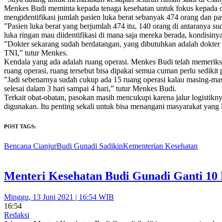
Menkes Budi meminta kepada tenaga kesehatan untuk fokus kepada or
mengidentifikasi jumlah pasien luka berat sebanyak 474 orang dan pas
”Pasien luka berat yang berjumlah 474 itu, 140 orang di antaranya s
luka ringan mau diidentifikasi di mana saja mereka berada, kondisinya
”Dokter sekarang sudah berdatangan, yang dibutuhkan adalah dokter 
TNI,” tutur Menkes.
Kendala yang ada adalah ruang operasi. Menkes Budi telah memeriksa
ruang operasi, ruang tersebut bisa dipakai semua cuman perlu sediki
”Jadi sebenarnya sudah cukup ada 15 ruang operasi kalau masing-masi
selesai dalam 3 hari sampai 4 hari,” tutur Menkes Budi.
Terkait obat-obatan, pasokan masih mencukupi karena jalur logistiknya
digunakan. Itu penting sekali untuk bisa menangani masyarakat yang
POST TAGS:
Bencana Cianjur
Budi Gunadi Sadikin
Kementerian Kesehatan
Menteri Kesehatan Budi Gunadi Ganti 10 P
Minggu, 13 Juni 2021 | 16:54 WIB
16:54
Redaksi