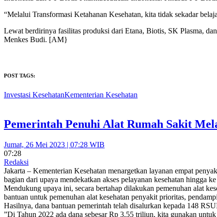
“Melalui Transformasi Ketahanan Kesehatan, kita tidak sekadar belaja
Lewat berdirinya fasilitas produksi dari Etana, Biotis, SK Plasma, dan
Menkes Budi. [AM}
POST TAGS:
Investasi Kesehatan
Kementerian Kesehatan
Pemerintah Penuhi Alat Rumah Sakit Mel
Jumat, 26 Mei 2023 | 07:28 WIB
07:28
Redaksi
Jakarta – Kementerian Kesehatan menargetkan layanan empat penyakit k
bagian dari upaya mendekatkan akses pelayanan kesehatan hingga ke 
Mendukung upaya ini, secara bertahap dilakukan pemenuhan alat kese
bantuan untuk pemenuhan alat kesehatan penyakit prioritas, pendampin
Hasilnya, dana bantuan pemerintah telah disalurkan kepada 148 RSUD
”Di Tahun 2022 ada dana sebesar Rp 3,55 triliun, kita gunakan unt