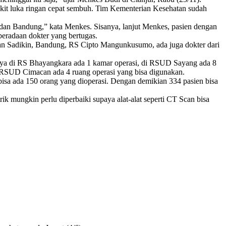
kit luka ringan cepat sembuh. Tim Kementerian Kesehatan sudah
i, dan Bandung,” kata Menkes. Sisanya, lanjut Menkes, pasien dengan
eberadaan dokter yang bertugas.
asan Sadikin, Bandung, RS Cipto Mangunkusumo, ada juga dokter dari
aranya di RS Bhayangkara ada 1 kamar operasi, di RSUD Sayang ada 8
di RSUD Cimacan ada 4 ruang operasi yang bisa digunakan.
bisa ada 150 orang yang dioperasi. Dengan demikian 334 pasien bisa
rik mungkin perlu diperbaiki supaya alat-alat seperti CT Scan bisa