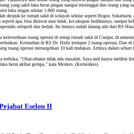
ang yang sakit luka berat jangan sampai meninggal dan orang yang sa
ien luka ringan sekitar 1.800 orang.
udah dirujuk ke rumah sakit di wilayah sekitar seperti Bogor, Sukabum
 seperti apa, bisa dirawat atau tidak, kecukupan fasilitasnya, sampai k
spesialis ortopedi dan bedah. Itu timnya sudah datang ada dari RS H
 ketersediaan ruang operasi di setiap rumah sakit di Cianjur, di ant
t perbaikan. Kemudian di RS Dr. Hafiz terdapat 2 ruang operasi. Dan 
ng ruang operasi menargetkan 10 kali tindakan. Artinya dalam sehari 
 terbuka. ”Obat-obatan tidak ada masalah. Saya tadi hanya melihat list
 luka berat akibat gempa,” kata Menkes. (Kemenkes)
ejabat Eselon II