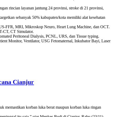
 rincian layanan jantung 24 provinsi, stroke di 21 provinsi,
itargetkan sebanyak 50% kabupaten/kota memiliki alat kesehatan
, IVUS-FFR, MRI, Mikroskop Neuro, Heart Lung Machine, dan OCT.
T-CT, CT Simulator.
mated Peritoneal Dialysis, PCNL, URS, dan Tissue typing.
atient Monitor, Ventilator, USG Fetomaternal, Inkubator Bayi, Laser
cana Cianjur
ntuk memastikan korban luka berat maupun korban luka ringan
eninggal itu saja,” ujar Menkes Budi di Cianjur, Rabu (23/11).