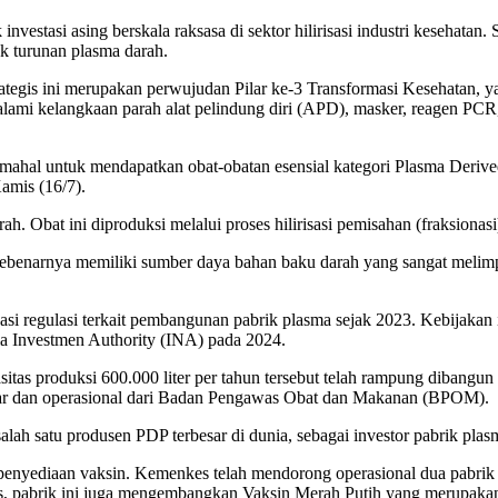
 investasi asing berskala raksasa di sektor hilirisasi industri keseha
k turunan plasma darah.
egis ini merupakan perwujudan Pilar ke-3 Transformasi Kesehatan, yak
lami kelangkaan parah alat pelindung diri (APD), masker, reagen PCR, 
ahal untuk mendapatkan obat-obatan esensial kategori Plasma Derived
amis (16/7).
Obat ini diproduksi melalui proses hilirisasi pemisahan (fraksionasi
sebenarnya memiliki sumber daya bahan baku darah yang sangat melimpa
si regulasi terkait pembangunan pabrik plasma sejak 2023. Kebijakan 
ia Investmen Authority (INA) pada 2024.
s produksi 600.000 liter per tahun tersebut telah rampung dibangun pa
edar dan operasional dari Badan Pengawas Obat dan Makanan (BPOM).
salah satu produsen PDP terbesar di dunia, sebagai investor pabrik pla
 penyediaan vaksin. Kemenkes telah mendorong operasional dua pabrik 
s, pabrik ini juga mengembangkan Vaksin Merah Putih yang merupakan 