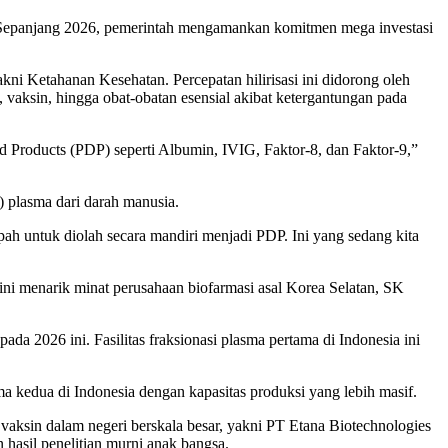
tan. Sepanjang 2026, pemerintah mengamankan komitmen mega investasi
ni Ketahanan Kesehatan. Percepatan hilirisasi ini didorong oleh
vaksin, hingga obat-obatan esensial akibat ketergantungan pada
 Products (PDP) seperti Albumin, IVIG, Faktor-8, dan Faktor-9,”
) plasma dari darah manusia.
h untuk diolah secara mandiri menjadi PDP. Ini yang sedang kita
ini menarik minat perusahaan biofarmasi asal Korea Selatan, SK
da 2026 ini. Fasilitas fraksionasi plasma pertama di Indonesia ini
sma kedua di Indonesia dengan kapasitas produksi yang lebih masif.
vaksin dalam negeri berskala besar, yakni PT Etana Biotechnologies
hasil penelitian murni anak bangsa.