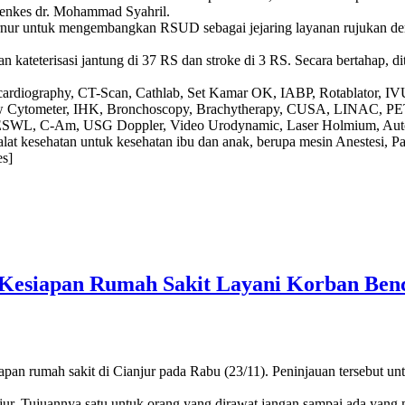
menkes dr. Mohammad Syahril.
ur untuk mengembangkan RSUD sebagai jejaring layanan rujukan dengan
kateterisasi jantung di 37 RS dan stroke di 3 RS. Secara bertahap, d
chocardiography, CT-Scan, Cathlab, Set Kamar OK, IABP, Rotablator
ow Cytometer, IHK, Bronchoscopy, Brachytherapy, CUSA, LINAC, PE
y, ESWL, C-Am, USG Doppler, Video Urodynamic, Laser Holmium, Auto
 alat kesehatan untuk kesehatan ibu dan anak, berupa mesin Anestesi, P
s]
 Kesiapan Rumah Sakit Layani Korban Ben
pan rumah sakit di Cianjur pada Rabu (23/11). Peninjauan tersebut u
ur. Tujuannya satu untuk orang yang dirawat jangan sampai ada yang m