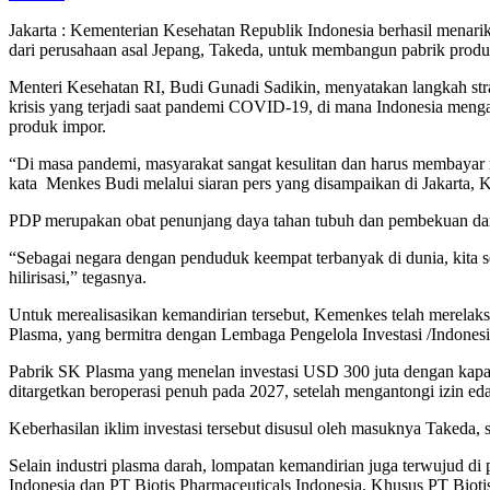
Jakarta : Kementerian Kesehatan Republik Indonesia berhasil menarik
dari perusahaan asal Jepang, Takeda, untuk membangun pabrik produ
Menteri Kesehatan RI, Budi Gunadi Sadikin, menyatakan langkah strat
krisis yang terjadi saat pandemi COVID-19, di mana Indonesia menga
produk impor.
“Di masa pandemi, masyarakat sangat kesulitan dan harus membayar m
kata Menkes Budi melalui siaran pers yang disampaikan di Jakarta, K
PDP merupakan obat penunjang daya tahan tubuh dan pembekuan darah. 
“Sebagai negara dengan penduduk keempat terbanyak di dunia, kita 
hilirisasi,” tegasnya.
Untuk merealisasikan kemandirian tersebut, Kemenkes telah merelaksa
Plasma, yang bermitra dengan Lembaga Pengelola Investasi /Indones
Pabrik SK Plasma yang menelan investasi USD 300 juta dengan kapasita
ditargetkan beroperasi penuh pada 2027, setelah mengantongi izin 
Keberhasilan iklim investasi tersebut disusul oleh masuknya Takeda, 
Selain industri plasma darah, lompatan kemandirian juga terwujud di
Indonesia dan PT Biotis Pharmaceuticals Indonesia. Khusus PT Bioti