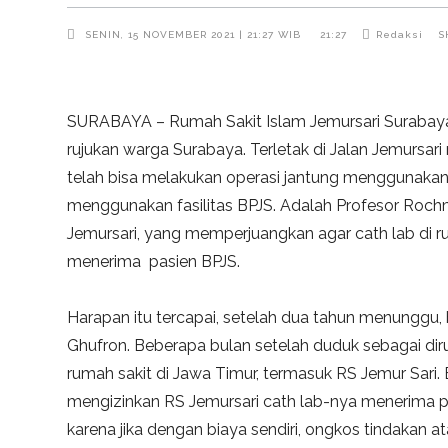
SENIN, 15 NOVEMBER 2021 | 21:27 WIB
21:27
Redaksi
S
SURABAYA – Rumah Sakit Islam Jemursari Surabaya
rujukan warga Surabaya. Terletak di Jalan Jemursari 
telah bisa melakukan operasi jantung menggunakan
menggunakan fasilitas BPJS. Adalah Profesor Roch
Jemursari, yang memperjuangkan agar cath lab di ru
menerima pasien BPJS.
Harapan itu tercapai, setelah dua tahun menunggu, 
Ghufron. Beberapa bulan setelah duduk sebagai dir
rumah sakit di Jawa Timur, termasuk RS Jemur Sari.
mengizinkan RS Jemursari cath lab-nya menerima p
karena jika dengan biaya sendiri, ongkos tindakan at