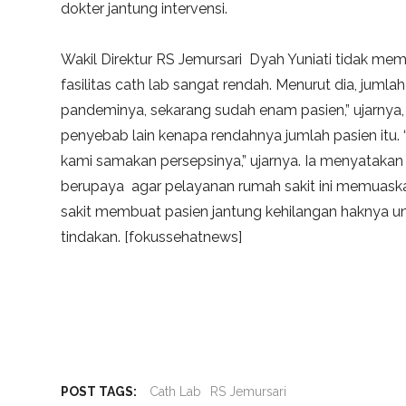
dokter jantung intervensi.
Wakil Direktur RS Jemursari Dyah Yuniati tidak me
fasilitas cath lab sangat rendah. Menurut dia, jumla
pandeminya, sekarang sudah enam pasien,” ujarnya
penyebab lain kenapa rendahnya jumlah pasien itu. 
kami samakan persepsinya,” ujarnya. Ia menyataka
berupaya agar pelayanan rumah sakit ini memuaska
sakit membuat pasien jantung kehilangan haknya un
tindakan. [fokussehatnews]
POST TAGS:
Cath Lab
RS Jemursari