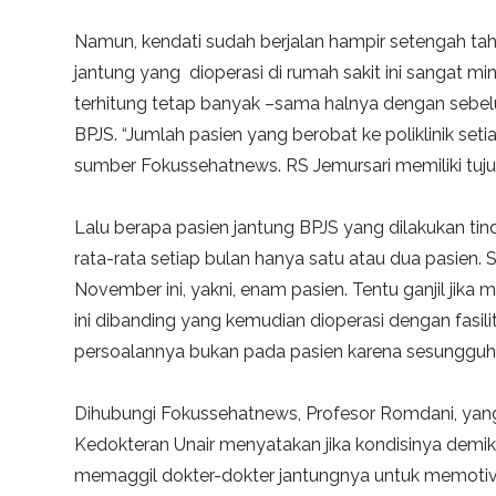
Namun, kendati sudah berjalan hampir setengah t
jantung yang dioperasi di rumah sakit ini sangat mi
terhitung tetap banyak –sama halnya dengan sebelu
BPJS. “Jumlah pasien yang berobat ke poliklinik setia
sumber Fokussehatnews. RS Jemursari memiliki tujuh
Lalu berapa pasien jantung BPJS yang dilakukan ti
rata-rata setiap bulan hanya satu atau dua pasien.
November ini, yakni, enam pasien. Tentu ganjil jika
ini dibanding yang kemudian dioperasi dengan fasil
persoalannya bukan pada pasien karena sesungguhn
Dihubungi Fokussehatnews, Profesor Romdani, yang k
Kedokteran Unair menyatakan jika kondisinya demik
memaggil dokter-dokter jantungnya untuk memotiva