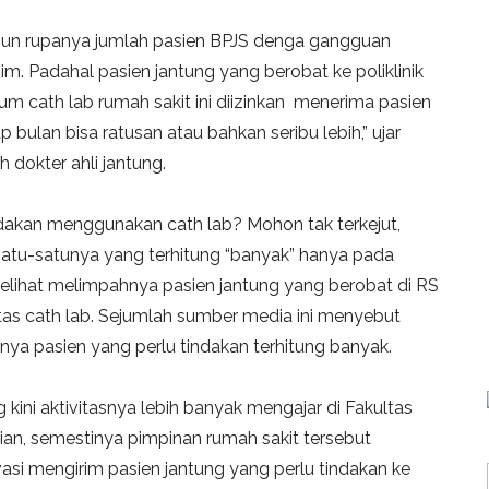
ahun rupanya jumlah pasien BPJS denga gangguan
nim. Padahal pasien jantung yang berobat ke poliklinik
m cath lab rumah sakit ini diizinkan menerima pasien
p bulan bisa ratusan atau bahkan seribu lebih,” ujar
 dokter ahli jantung.
ndakan menggunakan cath lab? Mohon tak terkejut,
 Satu-satunya yang terhitung “banyak” hanya pada
 melihat melimpahnya pasien jantung yang berobat di RS
itas cath lab. Sejumlah sumber media ini menyebut
ya pasien yang perlu tindakan terhitung banyak.
ini aktivitasnya lebih banyak mengajar di Fakultas
ian, semestinya pimpinan rumah sakit tersebut
si mengirim pasien jantung yang perlu tindakan ke