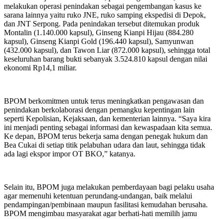
melakukan operasi penindakan sebagai pengembangan kasus ke
sarana lainnya yaitu ruko JNE, ruko samping ekspedisi di Depok,
dan JNT Serpong. Pada penindakan tersebut ditemukan produk
Montalin (1.140.000 kapsul), Ginseng Kianpi Hijau (884.280
kapsul), Ginseng Kianpi Gold (196.440 kapsul), Samyunwan
(432.000 kapsul), dan Tawon Liar (872.000 kapsul), sehingga total
keseluruhan barang bukti sebanyak 3.524.810 kapsul dengan nilai
ekonomi Rp14,1 miliar.
BPOM berkomitmen untuk terus meningkatkan pengawasan dan
penindakan berkolaborasi dengan pemangku kepentingan lain
seperti Kepolisian, Kejaksaan, dan kementerian lainnya. “Saya kira
ini menjadi penting sebagai informasi dan kewaspadaan kita semua.
Ke depan, BPOM terus bekerja sama dengan penegak hukum dan
Bea Cukai di setiap titik pelabuhan udara dan laut, sehingga tidak
ada lagi ekspor impor OT BKO,” katanya.
Selain itu, BPOM juga melakukan pemberdayaan bagi pelaku usaha
agar memenuhi ketentuan perundang-undangan, baik melalui
pendampingan/pembinaan maupun fasilitasi kemudahan berusaha.
BPOM mengimbau masyarakat agar berhati-hati memilih jamu