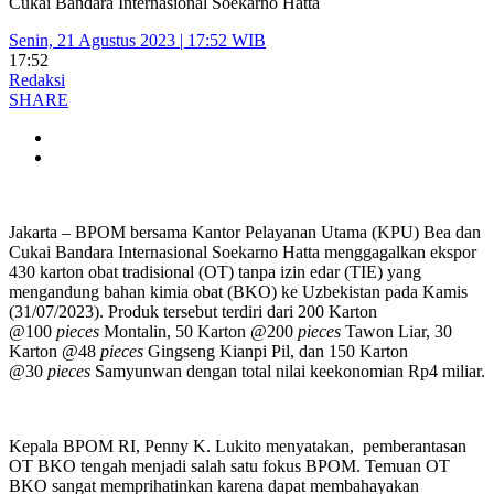
Cukai Bandara Internasional Soekarno Hatta
Senin, 21 Agustus 2023 | 17:52 WIB
17:52
Redaksi
SHARE
Jakarta – BPOM bersama Kantor Pelayanan Utama (KPU) Bea dan
Cukai Bandara Internasional Soekarno Hatta menggagalkan ekspor
430 karton obat tradisional (OT) tanpa izin edar (TIE) yang
mengandung bahan kimia obat (BKO) ke Uzbekistan pada Kamis
(31/07/2023). Produk tersebut terdiri dari 200 Karton
@100
pieces
Montalin, 50 Karton @200
pieces
Tawon Liar, 30
Karton @48
pieces
Gingseng Kianpi Pil, dan 150 Karton
@30
pieces
Samyunwan dengan total nilai keekonomian Rp4 miliar.
Kepala BPOM RI, Penny K. Lukito menyatakan, pemberantasan
OT BKO tengah menjadi salah satu fokus BPOM. Temuan OT
BKO sangat memprihatinkan karena dapat membahayakan