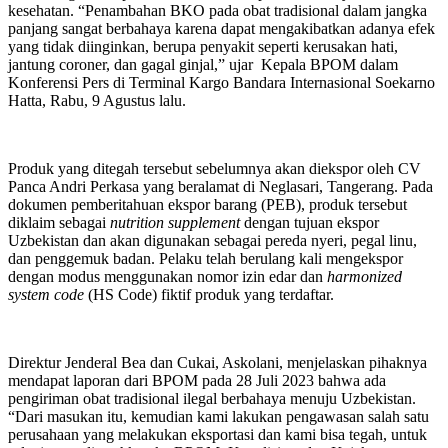
kesehatan. “Penambahan BKO pada obat tradisional dalam jangka
panjang sangat berbahaya karena dapat mengakibatkan adanya efek
yang tidak diinginkan, berupa penyakit seperti kerusakan hati,
jantung coroner, dan gagal ginjal,” ujar Kepala BPOM dalam
Konferensi Pers di Terminal Kargo Bandara Internasional Soekarno
Hatta, Rabu, 9 Agustus lalu.
Produk yang ditegah tersebut sebelumnya akan diekspor oleh CV
Panca Andri Perkasa yang beralamat di Neglasari, Tangerang. Pada
dokumen pemberitahuan ekspor barang (PEB), produk tersebut
diklaim sebagai
nutrition supplement
dengan tujuan ekspor
Uzbekistan dan akan digunakan sebagai pereda nyeri, pegal linu,
dan penggemuk badan. Pelaku telah berulang kali mengekspor
dengan modus menggunakan nomor izin edar dan
harmonized
system code
(HS Code) fiktif produk yang terdaftar.
Direktur Jenderal Bea dan Cukai, Askolani, menjelaskan pihaknya
mendapat laporan dari BPOM pada 28 Juli 2023 bahwa ada
pengiriman obat tradisional ilegal berbahaya menuju Uzbekistan.
“Dari masukan itu, kemudian kami lakukan pengawasan salah satu
perusahaan yang melakukan eksportasi dan kami bisa tegah, untuk