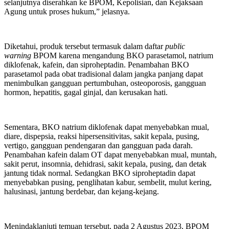
selanjutnya diserahkan ke BPOM, Kepolisian, dan Kejaksaan
Agung untuk proses hukum,” jelasnya.
Diketahui, produk tersebut termasuk dalam daftar
public
warning
BPOM karena mengandung BKO parasetamol, natrium
diklofenak, kafein, dan siproheptadin. Penambahan BKO
parasetamol pada obat tradisional dalam jangka panjang dapat
menimbulkan gangguan pertumbuhan, osteoporosis, gangguan
hormon, hepatitis, gagal ginjal, dan kerusakan hati.
Sementara, BKO natrium diklofenak dapat menyebabkan mual,
diare, dispepsia, reaksi hipersensitivitas, sakit kepala, pusing,
vertigo, gangguan pendengaran dan gangguan pada darah.
Penambahan kafein dalam OT dapat menyebabkan mual, muntah,
sakit perut, insomnia, dehidrasi, sakit kepala, pusing, dan detak
jantung tidak normal. Sedangkan BKO siproheptadin dapat
menyebabkan pusing, penglihatan kabur, sembelit, mulut kering,
halusinasi, jantung berdebar, dan kejang-kejang.
Menindaklanjuti temuan tersebut, pada 2 Agustus 2023, BPOM