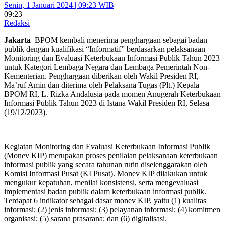
Senin, 1 Januari 2024 | 09:23 WIB
09:23
Redaksi
Jakarta
–BPOM kembali menerima penghargaan sebagai badan
publik dengan kualifikasi “Informatif” berdasarkan pelaksanaan
Monitoring dan Evaluasi Keterbukaan Informasi Publik Tahun 2023
untuk Kategori Lembaga Negara dan Lembaga Pemerintah Non-
Kementerian. Penghargaan diberikan oleh Wakil Presiden RI,
Ma’ruf Amin dan diterima oleh Pelaksana Tugas (Plt.) Kepala
BPOM RI, L. Rizka Andalusia pada momen Anugerah Keterbukaan
Informasi Publik Tahun 2023 di Istana Wakil Presiden RI, Selasa
(19/12/2023).
Kegiatan Monitoring dan Evaluasi Keterbukaan Informasi Publik
(Monev KIP) merupakan proses penilaian pelaksanaan keterbukaan
informasi publik yang secara tahunan rutin diselenggarakan oleh
Komisi Informasi Pusat (KI Pusat). Monev KIP dilakukan untuk
mengukur kepatuhan, menilai konsistensi, serta mengevaluasi
implementasi badan publik dalam keterbukaan informasi publik.
Terdapat 6 indikator sebagai dasar monev KIP, yaitu (1) kualitas
informasi; (2) jenis informasi; (3) pelayanan informasi; (4) komitmen
organisasi; (5) sarana prasarana; dan (6) digitalisasi.