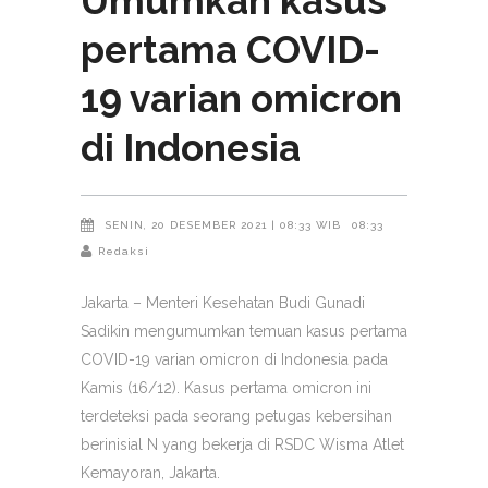
Umumkan kasus
pertama COVID-
19 varian omicron
di Indonesia
SENIN, 20 DESEMBER 2021 | 08:33 WIB
08:33
Redaksi
Jakarta – Menteri Kesehatan Budi Gunadi
Sadikin mengumumkan temuan kasus pertama
COVID-19 varian omicron di Indonesia pada
Kamis (16/12). Kasus pertama omicron ini
terdeteksi pada seorang petugas kebersihan
berinisial N yang bekerja di RSDC Wisma Atlet
Kemayoran, Jakarta.