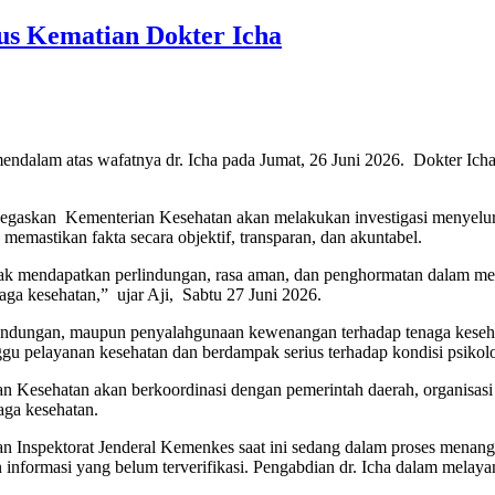
us Kematian Dokter Icha
endalam atas wafatnya dr. Icha pada Jumat, 26 Juni 2026. Dokter I
askan Kementerian Kesehatan akan melakukan investigasi menyeluruh 
 memastikan fakta secara objektif, transparan, dan akuntabel.
berhak mendapatkan perlindungan, rasa aman, dan penghormatan dalam m
aga kesehatan,” ujar Aji, Sabtu 27 Juni 2026.
undungan, maupun penyalahgunaan kewenangan terhadap tenaga kesehata
u pelayanan kesehatan dan berdampak serius terhadap kondisi psikolo
 Kesehatan akan berkoordinasi dengan pemerintah daerah, organisasi 
aga kesehatan.
n Inspektorat Jenderal Kemenkes saat ini sedang dalam proses menang
 informasi yang belum terverifikasi. Pengabdian dr. Icha dalam melaya