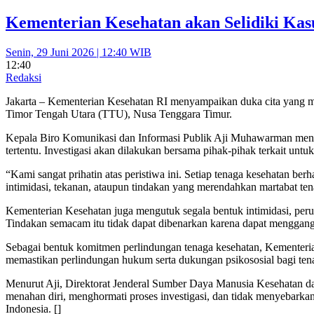
Kementerian Kesehatan akan Selidiki Kas
Senin, 29 Juni 2026 | 12:40 WIB
12:40
Redaksi
Jakarta – Kementerian Kesehatan RI menyampaikan duka cita yang m
Timor Tengah Utara (TTU), Nusa Tenggara Timur.
Kepala Biro Komunikasi dan Informasi Publik Aji Muhawarman meneg
tertentu. Investigasi akan dilakukan bersama pihak-pihak terkait untuk
“Kami sangat prihatin atas peristiwa ini. Setiap tenaga kesehatan 
intimidasi, tekanan, ataupun tindakan yang merendahkan martabat ten
Kementerian Kesehatan juga mengutuk segala bentuk intimidasi, per
Tindakan semacam itu tidak dapat dibenarkan karena dapat menggangg
Sebagai bentuk komitmen perlindungan tenaga kesehatan, Kementerian
memastikan perlindungan hukum serta dukungan psikososial bagi ten
Menurut Aji, Direktorat Jenderal Sumber Daya Manusia Kesehatan da
menahan diri, menghormati proses investigasi, dan tidak menyebarkan
Indonesia. []