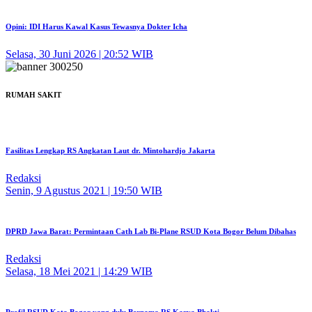
Opini: IDI Harus Kawal Kasus Tewasnya Dokter Icha
Selasa, 30 Juni 2026 | 20:52 WIB
RUMAH SAKIT
Fasilitas Lengkap RS Angkatan Laut dr. Mintohardjo Jakarta
Redaksi
Senin, 9 Agustus 2021 | 19:50 WIB
DPRD Jawa Barat: Permintaan Cath Lab Bi-Plane RSUD Kota Bogor Belum Dibahas
Redaksi
Selasa, 18 Mei 2021 | 14:29 WIB
Profil RSUD Kota Bogor yang dulu Bernama RS Karya Bhakti