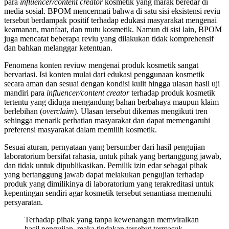
para
influencer/content creator
kosmetik yang marak beredar di
media sosial. BPOM mencermati bahwa di satu sisi eksistensi reviu
tersebut berdampak positif terhadap edukasi masyarakat mengenai
keamanan, manfaat, dan mutu kosmetik. Namun di sisi lain, BPOM
juga mencatat beberapa reviu yang dilakukan tidak komprehensif
dan bahkan melanggar ketentuan.
Fenomena konten reviuw mengenai produk kosmetik sangat
bervariasi. Isi konten mulai dari edukasi penggunaan kosmetik
secara aman dan sesuai dengan kondisi kulit hingga ulasan hasil uji
mandiri para
influencer/content creator
terhadap produk kosmetik
tertentu yang diduga mengandung bahan berbahaya maupun klaim
berlebihan (
overclaim
). Ulasan tersebut dikemas mengikuti tren
sehingga menarik perhatian masyarakat dan dapat memengaruhi
preferensi masyarakat dalam memilih kosmetik.
Sesuai aturan, pernyataan yang bersumber dari hasil pengujian
laboratorium bersifat rahasia, untuk pihak yang bertanggung jawab,
dan tidak untuk dipublikasikan. Pemilik izin edar sebagai pihak
yang bertanggung jawab dapat melakukan pengujian terhadap
produk yang dimilikinya di laboratorium yang terakreditasi untuk
kepentingan sendiri agar kosmetik tersebut senantiasa memenuhi
persyaratan.
Terhadap pihak yang tanpa kewenangan memviralkan
hasil pengujian, maka tindakan tersebut termasuk