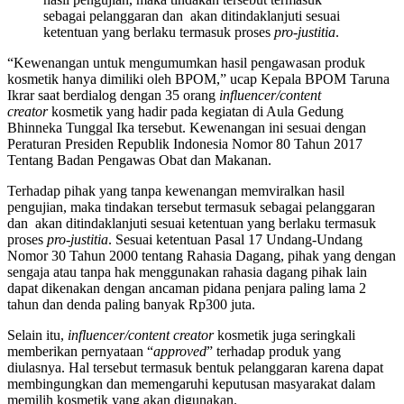
sebagai pelanggaran dan akan ditindaklanjuti sesuai
ketentuan yang berlaku termasuk proses
pro-justitia
.
“Kewenangan untuk mengumumkan hasil pengawasan produk
kosmetik hanya dimiliki oleh BPOM,” ucap Kepala BPOM Taruna
Ikrar saat berdialog dengan 35 orang
influencer/content
creator
kosmetik yang hadir pada kegiatan di Aula Gedung
Bhinneka Tunggal Ika tersebut. Kewenangan ini sesuai dengan
Peraturan Presiden Republik Indonesia Nomor 80 Tahun 2017
Tentang Badan Pengawas Obat dan Makanan.
Terhadap pihak yang tanpa kewenangan memviralkan hasil
pengujian, maka tindakan tersebut termasuk sebagai pelanggaran
dan akan ditindaklanjuti sesuai ketentuan yang berlaku termasuk
proses
pro-justitia
. Sesuai ketentuan Pasal 17 Undang-Undang
Nomor 30 Tahun 2000 tentang Rahasia Dagang, pihak yang dengan
sengaja atau tanpa hak menggunakan rahasia dagang pihak lain
dapat dikenakan dengan ancaman pidana penjara paling lama 2
tahun dan denda paling banyak Rp300 juta.
Selain itu,
influencer/content creator
kosmetik juga seringkali
memberikan pernyataan “
approved
” terhadap produk yang
diulasnya. Hal tersebut termasuk bentuk pelanggaran karena dapat
membingungkan dan memengaruhi keputusan masyarakat dalam
memilih kosmetik yang akan digunakan.