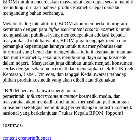
BPOM untuk mencerdaskan masyarakat agar dapat secara mandiri
melindungi diri dari bahaya produk kosmetik ilegal dan/atau
mengandung bahan berbahaya.
Melalui dialog interaktif ini, BPOM akan memperkuat program
kemitraan dengan para
influencer/content creator
kosmetik untuk
menghasilkan publikasi yang mengedepankan edukasi kepada
masyarakat. Tidak hanya itu, BPOM juga mengajak media dan
pemangku kepentingan lainnya untuk turut menyebarluaskan
informasi yang benar dan mengedukasi terkait keamanan, manfaat
dan mutu kosmetik, sekaligus mendukung daya saing kosmetik
dalam negeri. Masyarakat juga diimbau untuk menjadi konsumen
cerdas dengan selalu mencermati dan menerapkan Cek KLIK (cek
Kemasan, Label, Izin edar, dan tanggal Kedaluwarsa) terhadap
pilihan produk kosmetik yang akan dibeli atau digunakan.
“BPOM percaya bahwa sinergi antara
pemerintah,
influencer/content creator
kosmetik, media, dan
masyarakat akan menjadi kunci untuk memastikan perlindungan
konsumen sekaligus mendukung perkembangan industri kosmetik
nasional yang berkelanjutan,” tukas Kepala BPOM. [bppom]
POST TAGS:
content creator
influencer