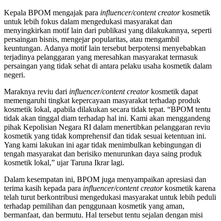
Kepala BPOM mengajak para
influencer/content creator
kosmetik
untuk lebih fokus dalam mengedukasi masyarakat dan
menyingkirkan motif lain dari publikasi yang dilakukannya, seperti
persaingan bisnis, mengejar popularitas, atau mengambil
keuntungan. Adanya motif lain tersebut berpotensi menyebabkan
terjadinya pelanggaran yang meresahkan masyarakat termasuk
persaingan yang tidak sehat di antara pelaku usaha kosmetik dalam
negeri.
Maraknya reviu dari
influencer/content creator
kosmetik dapat
memengaruhi tingkat kepercayaan masyarakat terhadap produk
kosmetik lokal, apabila dilakukan secara tidak tepat. “BPOM tentu
tidak akan tinggal diam terhadap hal ini. Kami akan menggandeng
pihak Kepolisian Negara RI dalam menertibkan pelanggaran reviu
kosmetik yang tidak komprehensif dan tidak sesuai ketentuan ini.
Yang kami lakukan ini agar tidak menimbulkan kebingungan di
tengah masyarakat dan berisiko menurunkan daya saing produk
kosmetik lokal,” ujar Taruna Ikrar lagi.
Dalam kesempatan ini, BPOM juga menyampaikan apresiasi dan
terima kasih kepada para
influencer/content creator
kosmetik karena
telah turut berkontribusi mengedukasi masyarakat untuk lebih peduli
terhadap pemilihan dan penggunaan kosmetik yang aman,
bermanfaat, dan bermutu. Hal tersebut tentu sejalan dengan misi