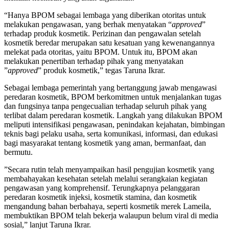
“Hanya BPOM sebagai lembaga yang diberikan otoritas untuk
melakukan pengawasan, yang berhak menyatakan “
approved
”
terhadap produk kosmetik. Perizinan dan pengawalan setelah
kosmetik beredar merupakan satu kesatuan yang kewenangannya
melekat pada otoritas, yaitu BPOM. Untuk itu, BPOM akan
melakukan penertiban terhadap pihak yang menyatakan
”
approved
”
produk kosmetik,” tegas Taruna Ikrar.
Sebagai lembaga pemerintah yang bertanggung jawab mengawasi
peredaran kosmetik, BPOM berkomitmen untuk menjalankan tugas
dan fungsinya tanpa pengecualian terhadap seluruh pihak yang
terlibat dalam peredaran kosmetik. Langkah yang dilakukan BPOM
meliputi intensifikasi pengawasan, penindakan kejahatan, bimbingan
teknis bagi pelaku usaha, serta komunikasi, informasi, dan edukasi
bagi masyarakat tentang kosmetik yang aman, bermanfaat, dan
bermutu.
”Secara rutin telah menyampaikan hasil pengujian kosmetik yang
membahayakan kesehatan setelah melalui serangkaian kegiatan
pengawasan yang komprehensif. Terungkapnya pelanggaran
peredaran kosmetik injeksi, kosmetik stamina, dan kosmetik
mengandung bahan berbahaya, seperti kosmetik merek Lameila,
membuktikan BPOM telah bekerja walaupun belum viral di media
sosial,” lanjut Taruna Ikrar.