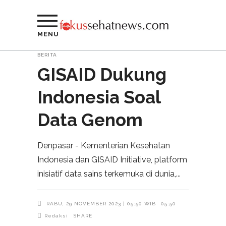
MENU
BERITA
GISAID Dukung
Indonesia Soal
Data Genom
Denpasar - Kementerian Kesehatan
Indonesia dan GISAID Initiative, platform
inisiatif data sains terkemuka di dunia,
RABU, 29 NOVEMBER 2023 | 05:50 WIB
05:50
Redaksi
SHARE