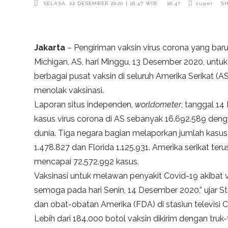
SELASA, 22 DESEMBER 2020 | 16:47 WIB
16:47
super
S
Jakarta
– Pengiriman vaksin virus corona yang baru d
Michigan, AS, hari Minggu, 13 Desember 2020, untuk
berbagai pusat vaksin di seluruh Amerika Serikat 
menolak vaksinasi.
Laporan situs independen,
worldometer
, tanggal 1
kasus virus corona di AS sebanyak 16.692.589 de
dunia. Tiga negara bagian melaporkan jumlah kasus le
1.478.827 dan Florida 1.125.931. Amerika serikat t
mencapai 72.572.992 kasus.
Vaksinasi untuk melawan penyakit Covid-19 akibat v
semoga pada hari Senin, 14 Desember 2020,” ujar 
dan obat-obatan Amerika (FDA) di stasiun televisi 
Lebih dari 184.000 botol vaksin dikirim dengan truk