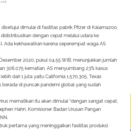
HARE
isetujui dimulai di fasilitas pabrik Pfizer di Kalamazoo,
 didistribusikan dengan cepat melalui udara ke
(AS). Ada kekhawatiran karena seperempat waga AS
4 Desember 2020, pukul 04.55 WIB, menunjukkan jumlah
ngan 306.075 kematian. AS menyumbang 23% kasus
bih dari 1 juta yaitu California 1.570.305, Texas
erus berada di puncak pandemi global yang sudah
irus mematikan itu akan dimulai “dengan sangat cepat,
Stephen Hahn, Komisioner Badan Urusan Pangan
CNN.
-truk pertama yang meninggalkan fasilitas produksi