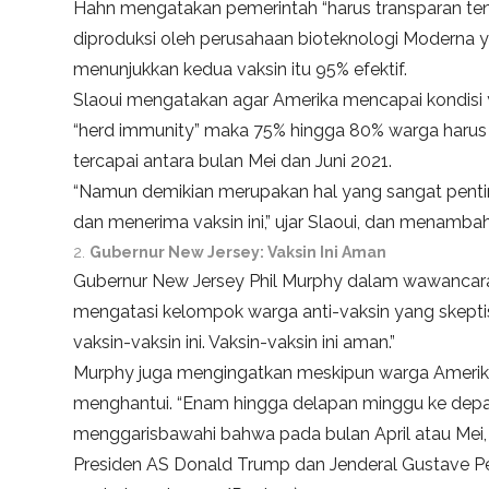
Hahn mengatakan pemerintah “harus transparan tent
diproduksi oleh perusahaan bioteknologi Moderna yan
menunjukkan kedua vaksin itu 95% efektif.
Slaoui mengatakan agar Amerika mencapai kondisi 
“herd immunity” maka 75% hingga 80% warga harus d
tercapai antara bulan Mei dan Juni 2021.
“Namun demikian merupakan hal yang sangat pent
dan menerima vaksin ini,” ujar Slaoui, dan menamb
Gubernur New Jersey: Vaksin Ini Aman
Gubernur New Jersey Phil Murphy dalam wawancara d
mengatasi kelompok warga anti-vaksin yang skepti
vaksin-vaksin ini. Vaksin-vaksin ini aman.”
Murphy juga mengingatkan meskipun warga Amerika m
menghantui. “Enam hingga delapan minggu ke depan
menggarisbawahi bahwa pada bulan April atau Mei, “s
Presiden AS Donald Trump dan Jenderal Gustave Pe