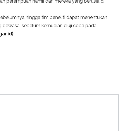
h perempuan hamil dan mereka yang berusia di
s sebelumnya hingga tim peneliti dapat menentukan
ng dewasa, sebelum kemudian diuji coba pada
ar.id)