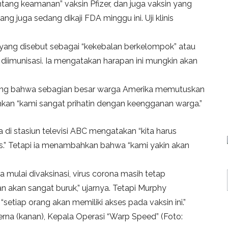
ang keamanan” vaksin Pfizer, dan juga vaksin yang
g juga sedang dikaji FDA minggu ini. Uji klinis
yang disebut sebagai “kekebalan berkelompok” atau
iimunisasi. Ia mengatakan harapan ini mungkin akan
ing bahwa sebagian besar warga Amerika memutuskan
ahkan “kami sangat prihatin dengan keengganan warga.”
i stasiun televisi ABC mengatakan “kita harus
s.” Tetapi ia menambahkan bahwa “kami yakin akan
ulai divaksinasi, virus corona masih tetap
 akan sangat buruk,” ujarnya. Tetapi Murphy
etiap orang akan memiliki akses pada vaksin ini.”
rna (kanan), Kepala Operasi “Warp Speed” (Foto: