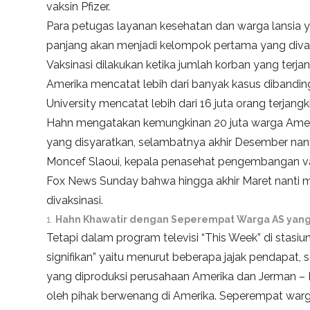
vaksin Pfizer.
Para petugas layanan kesehatan dan warga lansia ya
panjang akan menjadi kelompok pertama yang divaksi
Vaksinasi dilakukan ketika jumlah korban yang terja
Amerika mencatat lebih dari banyak kasus dibandi
University mencatat lebih dari 16 juta orang terjan
Hahn mengatakan kemungkinan 20 juta warga Amerik
yang disyaratkan, selambatnya akhir Desember nant
Moncef Slaoui, kepala penasehat pengembangan va
Fox News Sunday bahwa hingga akhir Maret nanti m
divaksinasi.
Hahn Khawatir dengan Seperempat Warga AS yang 
Tetapi dalam program televisi “This Week” di stasi
signifikan” yaitu menurut beberapa jajak pendapat
yang diproduksi perusahaan Amerika dan Jerman – Pf
oleh pihak berwenang di Amerika. Seperempat warga